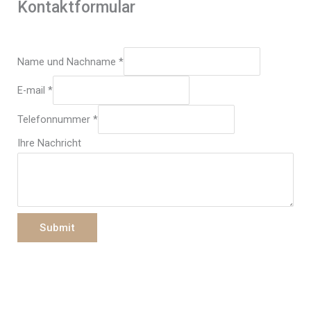
Kontaktformular
Name und Nachname
*
E-mail
*
L
Telefonnummer
*
a
Ihre Nachricht
y
o
u
t
E
Submit
-
m
a
i